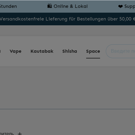
Stunden
🛍️ Online & Lokal
❤️ Supp
Versandkostenfreie Lieferung für Bestellungen über 50,00 
я
Vape
Kautabak
Shisha
Space
дитель