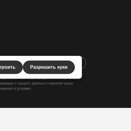
тронной почты*
троить
Разрешить куки
одолжить», вы подтверждаете, что прочитали
рмации о защите данных
и приняли наши
ожения и условия
.
авки
и возможные расходы на доставку, если не указано иное.
enschutz
AGB's
Widerrufsbelehrungen
Versand & Zahlung