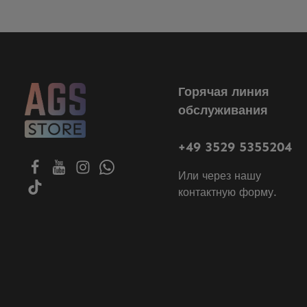
Горячая линия
обслуживания
+49 3529 5355204
Или через нашу
контактную форму
.