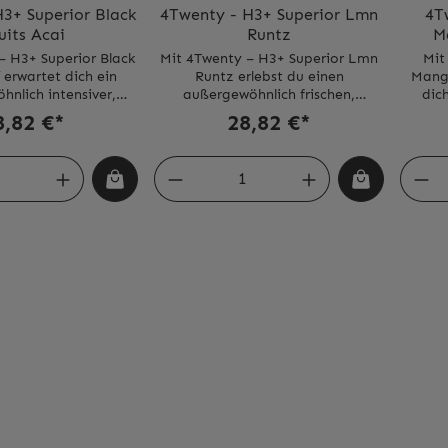
3+ Superior Black
4Twenty - H3+ Superior Lmn
4T
uits Acai
Runtz
M
– H3+ Superior Black
Mit 4Twenty – H3+ Superior Lmn
Mit
í erwartet dich ein
Runtz erlebst du einen
Mang
nlich intensiver,
außergewöhnlich frischen,
dic
ger Flavor, der durch
fruchtigen und modernen
mode
8,82 €*
28,82 €*
fe und Cremigkeit
Premium-Flavor, der sich klar von
iese Sorte kombiniert
klassischen Zitronensorten
Gesc
 Black Fruits – wie
abhebt.Der Geschmack
n, Cassis, Brombeere
kombiniert eine intensive, süß-
ko
eere – mit einer
spritzige Zitronennote mit
Man
nnbaren, leicht
einem leicht cremigen,
Arom
aí-Note, die dem
candyartigen Runtz-Unterton, der
Unte
Eleganz, Charakter
dem Aroma Tiefe, Charakter und
bes
sonderen Signature-
Wiedererkennungswert verleiht.Die
Wied
ht.Die H3+ Superior
H3+ Superior Formula sorgt für
Ergeb
ür maximale Reinheit,
eine besonders weiche Inhalation,
würzi
offqualität, dichte
eine starke, reine
von al
sierung und ein
Aromafreisetzung und eine
deutli
eidig-sanftes
beeindruckende
Reih
gefühl.Wer dunkle,
Geschmacksstabilität – perfekt für
Inhal
 Beeren sucht, die
Fans von frischen, süß-fruchtigen
und
ßt wirken, wird hier
Sorten.
Gesc
fündig.