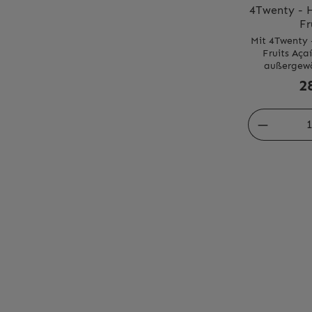
4Twenty - H
Fr
Mit 4Twenty 
Fruits Aça
außergewöh
dunkelfruchti
2
seine Tie
begeistert. D
ausgewählte
dunkle Beere
und Blaub
unverke
herben Aç
Geschmack 
und einen be
Touch verlei
Serie steht f
hohe Wirkst
Aromati
geschm
Inhalations
vollmundige
nicht übersü