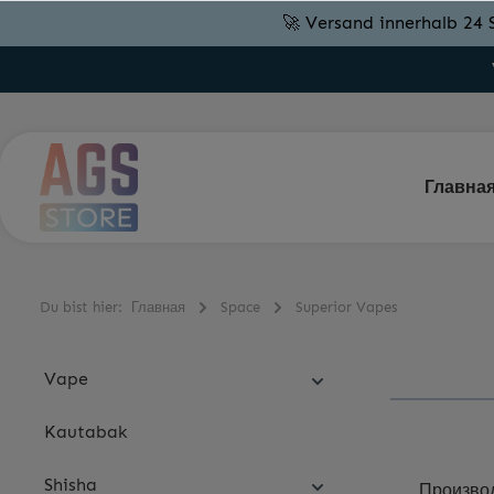
🚀 Versand innerhalb 24 
Главна
Du bist hier:
Главная
Space
Superior Vapes
Vape
Kautabak
Shisha
Произво