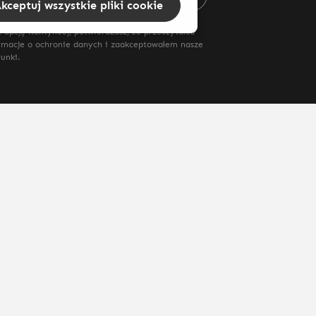
kceptuj wszystkie pliki cookie
 opcję Kontynuuj, potwierdzasz, że przeczytałeś
rmacje o ochronie danych
i zaakceptowałem nasze
runki
.
syłki
i ewentualne koszty dostawy, jeśli nie określono inaczej.
enschutz
AGB's
Widerrufsbelehrungen
Versand & Zahlung