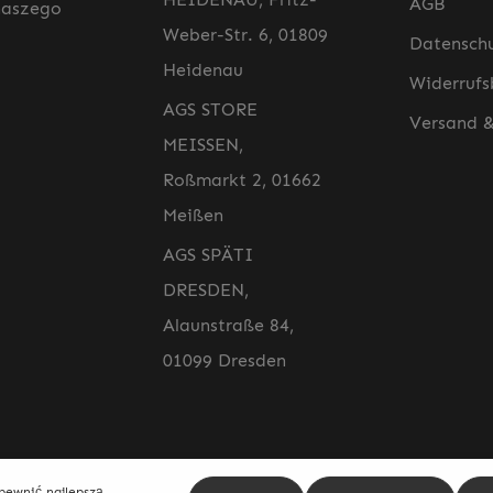
AGB
naszego
Weber-Str. 6, 01809
Datensch
Heidenau
Widerrufs
AGS STORE
Versand 
MEISSEN,
Roßmarkt 2, 01662
Meißen
AGS SPÄTI
DRESDEN,
Alaunstraße 84,
01099 Dresden
Adres e-ma
apewnić najlepszą