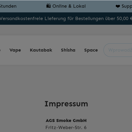
Stunden
🛍️ Online & Lokal
❤️ Supp
Versandkostenfreie Lieferung für Bestellungen über 50,00 
e
Vape
Kautabak
Shisha
Space
Impressum
AGS Smoke GmbH
Fritz-Weber-Str. 6