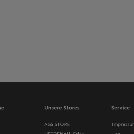
ne
Unsere Stores
Service
AGS STORE
Impressu
HEIDENAU, Fritz-