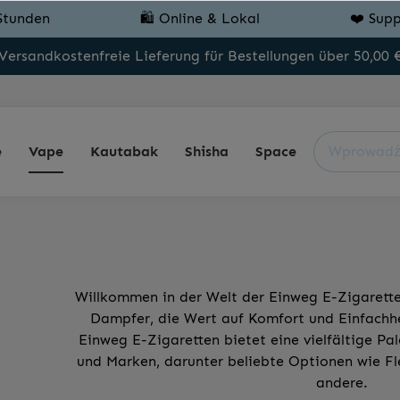
Stunden
🛍️ Online & Lokal
❤️ Supp
Versandkostenfreie Lieferung für Bestellungen über 50,00 
e
Vape
Kautabak
Shisha
Space
Willkommen in der Welt der Einweg E-Zigarette
Dampfer, die Wert auf Komfort und Einfachhe
Einweg E-Zigaretten bietet eine vielfältige P
und Marken, darunter beliebte Optionen wie Fle
andere.