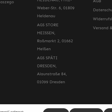
AGB
naszego
Weber-Str. 6, 01809
Datensch
Heidenau
Widerrufs
AGS STORE
Versand 
MEISSEN,
Roßmarkt 2, 01662
Meißen
AGS SPÄTI
DRESDEN,
Alaunstraße 84,
01099 Dresden
Adres e-ma
apewnić najlepszą