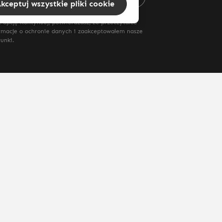
kceptuj wszystkie pliki cookie
 opcję Kontynuuj, potwierdzasz, że przeczytałeś
rmacje o ochronie danych
i zaakceptowałem nasze
runki
.
syłki
i ewentualne koszty dostawy, jeśli nie określono inaczej.
enschutz
AGB's
Widerrufsbelehrungen
Versand & Zahlung