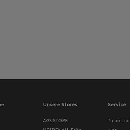
ne
Unsere Stores
Service
AGS STORE
Impressu
HEIDENAU, Fritz-