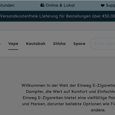
Stunden
🛍️ Online & Lokal
❤️ Supp
Versandkostenfreie Lieferung für Bestellungen über €50.0
e
Vape
Kautabak
Shisha
Space
Willkommen in der Welt der Einweg E-Zigarette
Dampfer, die Wert auf Komfort und Einfachhe
Einweg E-Zigaretten bietet eine vielfältige P
und Marken, darunter beliebte Optionen wie Fle
andere.