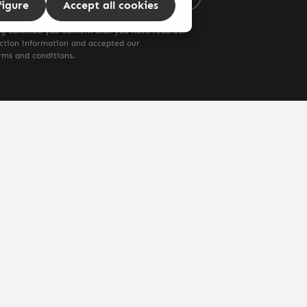
figure
Accept all cookies
ng continue you confirm that you have read our
ction information
and accepted our
rms and conditions
.
ng costs
and possible delivery charges, if not stated otherwise.
enschutz
AGB's
Widerrufsbelehrungen
Versand & Zahlung