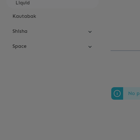
Liquid
Kautabak
Shisha
Space
No p