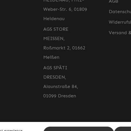
AGB
Weber-Str. 6, 01809
Datensch
Heidenau
Widerrufs
AGS STORE
Versand 
MEISSEN,
Roßmarkt 2, 01662
Meißen
AGS SPÄTI
DRESDEN,
Alaunstraße 84,
01099 Dresden
Email addr
est experience