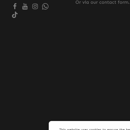
Or via our
contact form
.
This website uses cookies to ensure the b