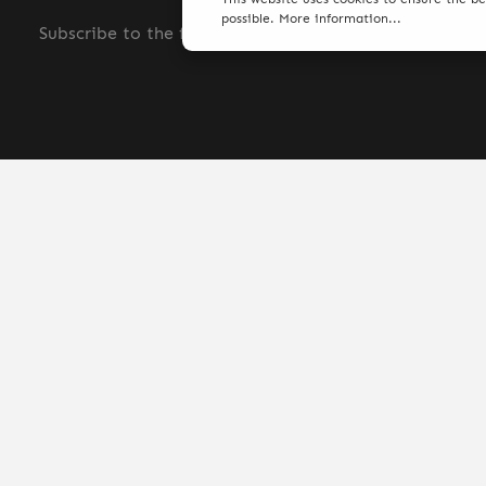
possible.
More information...
Subscribe to the free newsletter and do not miss any
© 2026 AGS Smoke - with