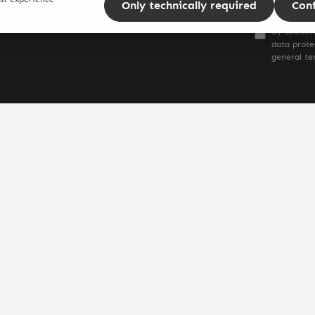
Only technically required
Con
 news or promotions.
By selecti
data prote
general te
* All prices incl. VAT plus
shippi
Impressum
Dat