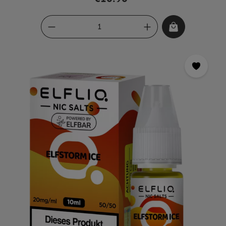
Nikotinsalz sorgt für ein angenehmes und authentisches
Geschmackserlebnis. Die Cola-Note verleiht dem Liquid
einen erfrischenden und süßen Geschmack, der an das
beliebte Erfrischungsgetränk erinnert. ELFLIQ - Nikotinsalz
Liquid - Cola - 20mg ist ideal für alle, die auf der Suche nach
einem starken Nikotinkick und einem leckeren Geschmack
sind. Es eignet sich besonders für erfahrene Dampfer, die
eine höhere Nikotindosis benötigen, aber auch für
Einsteiger, die eine Alternative zu herkömmlichen Zigaretten
suchen.