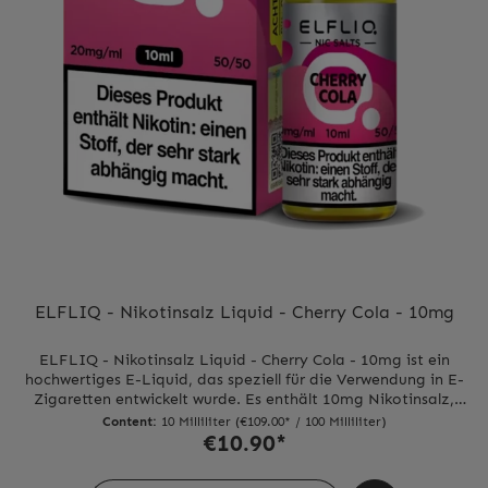
ELFLIQ - Nikotinsalz Liquid - Cherry Cola - 10mg
ELFLIQ - Nikotinsalz Liquid - Cherry Cola - 10mg ist ein
hochwertiges E-Liquid, das speziell für die Verwendung in E-
Zigaretten entwickelt wurde. Es enthält 10mg Nikotinsalz,
was eine schnellere und stärkere Nikotinaufnahme
Content:
10 Milliliter
(€109.00* / 100 Milliliter)
ermöglicht als herkömmliche E-Liquids.Der Geschmack von
€10.90*
Cherry Cola ist eine perfekte Kombination aus süßen
Kirschen und erfrischender Cola, die Ihnen ein