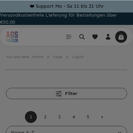
🚀 Versand innerhalb 24 Stunden
Versandkostenfreie Lieferung für Bestellungen über
€50.00
You are here:
Home
Vape
Liquid
Filter
1
2
3
4
5