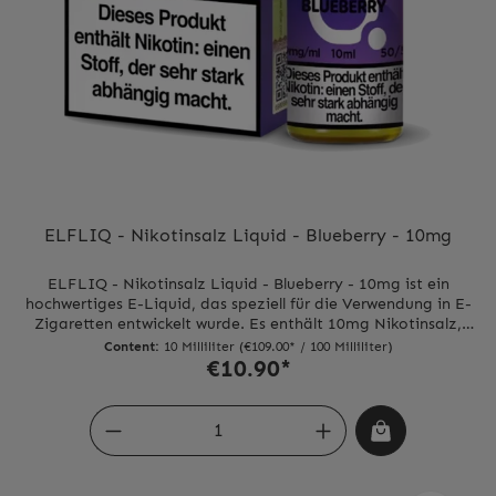
ELFLIQ - Nikotinsalz Liquid - Blueberry - 10mg
ELFLIQ - Nikotinsalz Liquid - Blueberry - 10mg ist ein
hochwertiges E-Liquid, das speziell für die Verwendung in E-
Zigaretten entwickelt wurde. Es enthält 10mg Nikotinsalz,
was eine sanftere und gleichmäßigere Nikotinaufnahme im
Content:
10 Milliliter
(€109.00* / 100 Milliliter)
Vergleich zu herkömmlichen Liquids ermöglicht. Das Liquid
€10.90*
ist mit einem köstlichen Blaubeer-Geschmack angereichert,
der für ein intensives und fruchtiges Dampferlebnis sorgt. Die
süßen und saftigen Aromen der Blaubeeren werden Ihre
Geschmacksknospen verwöhnen und Ihnen ein angenehmes
Gefühl im Mund hinterlassen. ELFLIQ - Nikotinsalz Liquid -
Blueberry - 10mg ist in einer praktischen 10ml Flasche