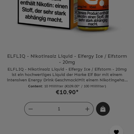
ELFLIQ - Nikotinsalz Liquid - Elfergy Ice / Elfstorm
- 20mg
ELFLIQ - Nikotinsalz Liquid - Elfergy Ice / Elfstorm - 20mg
ist ein hochwertiges Liquid der Marke Elf Bar mit einem
intensiven Energy Drink Geschmack!Mit einem Nikotingehalt
von 20mg pro ml Inhalt bietet es eine starke und dennoch
Content:
10 Milliliter
(€109.00* / 100 Milliliter)
angenehme Dosis Nikotin.Die süßen Aromen von Elfergy Ice
€10.90*
und Elfstorm sorgen für ein einzigartiges
Geschmackserlebnis, das jeden Dampfer begeistern wird.Das
Nikotinsalz sorgt für eine sanfte und schnelle
Nikotinaufnahme, wodurch der Geschmack noch intensiver
wahrgenommen werden kann.Genieß den vollen Geschmack
von ELFLIQ - Nikotinsalz Liquid - Elfergy Ice / Elfstorm -
20mg und erlebe eine neue Dimension des Dampfens.