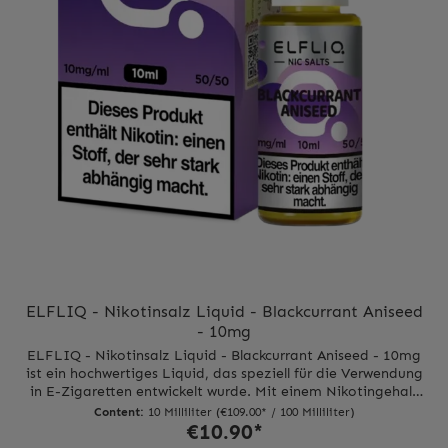
ELFLIQ - Nikotinsalz Liquid - Blackcurrant Aniseed
- 10mg
ELFLIQ - Nikotinsalz Liquid - Blackcurrant Aniseed - 10mg
ist ein hochwertiges Liquid, das speziell für die Verwendung
in E-Zigaretten entwickelt wurde. Mit einem Nikotingehalt
von 10mg pro Milliliter bietet es eine intensive und dennoch
Content:
10 Milliliter
(€109.00* / 100 Milliliter)
angenehme Nikotindosis.Das geschmacksprofil von ELFLIQ
€10.90*
- Nikotinsalz Liquid - Blackcurrant Aniseed ist eine perfekte