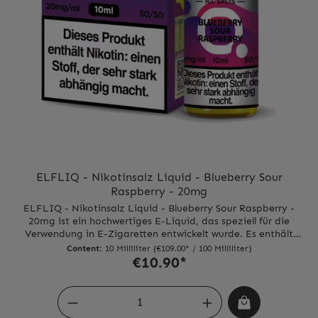
ELFLIQ - Nikotinsalz Liquid - Blueberry Sour
Raspberry - 20mg
ELFLIQ - Nikotinsalz Liquid - Blueberry Sour Raspberry -
20mg ist ein hochwertiges E-Liquid, das speziell für die
Verwendung in E-Zigaretten entwickelt wurde. Es enthält
20mg Nikotinsalz, was eine schnellere und stärkere
Content:
10 Milliliter
(€109.00* / 100 Milliliter)
Nikotinaufnahme ermöglicht im Vergleich zu herkömmlichen
€10.90*
E-Liquids.Das Liquid ist in der Geschmacksrichtung
Blueberry Sour Raspberry erhältlich und bietet eine köstliche
Kombination aus sauren Himbeeren und süßen Blaubeeren.
Der Geschmack ist intensiv und fruchtig, perfekt für alle