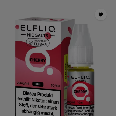
Liebhaber von Beerenaromen.ELFLIQ - Nikotinsalz Liquid -
Blueberry Sour Raspberry - 20mg ist ideal für alle, die auf der
Suche nach einem starken Nikotinkick sind, aber gleichzeitig
den Geschmack und das Dampferlebnis genießen möchten.
Das Liquid ist in einer praktischen 10ml Flasche mit
kindersicherem Verschluss erhältlich und kann einfach in den
Tank Ihrer E-Zigarette gefüllt werden.Hergestellt aus
hochwertigen Inhaltsstoffen und unter strengen
Qualitätskontrollen, bietet ELFLIQ - Nikotinsalz Liquid -
Blueberry Sour Raspberry - 20mg ein intensives und
authentisches Geschmackserlebnis.