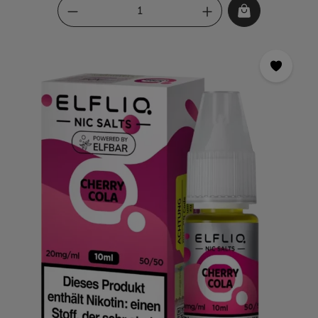
unvergleichliches Dampferlebnis bietet. Die süße und
fruchtige Note der Kirschen wird durch die spritzige Cola
perfekt ergänzt und sorgt für ein angenehmes
Geschmackserlebnis.Das ELFLIQ Nikotinsalz Liquid wird in
Deutschland hergestellt und erfüllt höchste
Qualitätsstandards. Es ist frei von künstlichen Farb- und
Konservierungsstoffen und enthält nur natürliche
Aromen.Dank des Nikotinsalzes ist dieses Liquid besonders
für Umsteiger von herkömmlichen Zigaretten geeignet, da es
ein ähnliches Gefühl im Hals wie beim Rauchen vermittelt.
Aber auch erfahrene Dampfer werden von der schnellen und
intensiven Nikotinaufnahme begeistert sein.