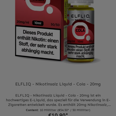
ELFLIQ - Nikotinsalz Liquid - Cola - 20mg
ELFLIQ - Nikotinsalz Liquid - Cola - 20mg ist ein
hochwertiges E-Liquid, das speziell für die Verwendung in E-
Zigaretten entwickelt wurde. Es enthält 20mg Nikotinsalz,
was eine schnellere und stärkere Nikotinaufnahme
Content:
10 Milliliter
(€54.50* / 50 Milliliter)
ermöglicht im Vergleich zu herkömmlichen E-Liquids. Das
€10.90*