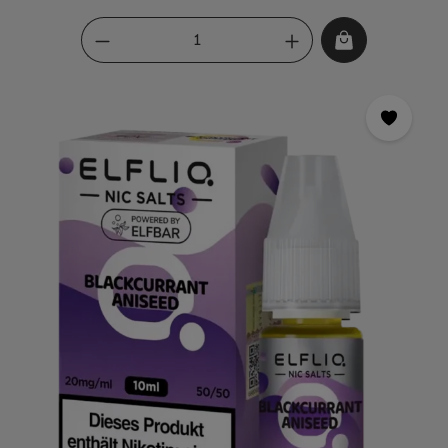
Mischung aus süßen schwarzen Johannisbeeren und
würzigem Anis. Diese Kombination sorgt für ein einzigartiges
und unvergessliches Geschmackserlebnis.Jede Flasche enthält
10ml des köstlichen Liquids, das mit hochwertigen Aromen
hergestellt wird. Die süßen Aromen der schwarzen
Johannisbeere und die würzigen Noten des Anis sind perfekt
ausbalanciert und sorgen für einen intensiven und dennoch
angenehmen Geschmack.ELFLIQ - Nikotinsalz Liquid -
Blackcurrant Aniseed - 10mg ist ideal für alle, die auf der
Suche nach einem hochwertigen und geschmackvollen Liquid
sind. Der hohe Nikotingehalt sorgt für eine schnelle und
effektive Nikotinaufnahme, während die süßen Aromen
deinen Gaumen verwöhnen!