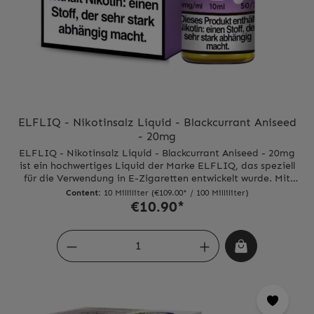
ELFLIQ - Nikotinsalz Liquid - Blackcurrant Aniseed
- 20mg
ELFLIQ - Nikotinsalz Liquid - Blackcurrant Aniseed - 20mg
ist ein hochwertiges Liquid der Marke ELFLIQ, das speziell
für die Verwendung in E-Zigaretten entwickelt wurde. Mit
einem Nikotingehalt von 20mg pro Milliliter bietet es eine
Content:
10 Milliliter
(€109.00* / 100 Milliliter)
intensive Nikotindosis für ein befriedigendes
€10.90*
Dampferlebnis.Das Geschmacksprofil dieses Liquids ist eine
perfekte Mischung aus süßen schwarzen Johannisbeeren und
würzigem Anis. Die Aromen sind sorgfältig ausgewählt und
sorgen für einen einzigartigen und unvergesslichen
Geschmack.Jede Flasche enthält 10ml des hochwertigen
Nikotinsalz-Liquids, das in einer praktischen und handlichen
Verpackung geliefert wird.ELFLIQ - Nikotinsalz Liquid -
Blackcurrant Aniseed - 20mg ist perfekt für Dampfer, die auf