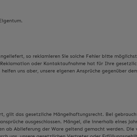
 Eigentum.
liefert, so reklamieren Sie solche Fehler bitte möglichst
 Reklamation oder Kontaktaufnahme hat für Ihre gesetzli
e helfen uns aber, unsere eigenen Ansprüche gegenüber de
t, gilt das gesetzliche Mängelhaftungsrecht. Bei gebrauc
lansprüche ausgeschlossen. Mängel, die innerhalb eines Ja
ren ab Ablieferung der Ware geltend gemacht werden. Die
rch uns, unsere gesetzlichen Vertreter oder Erfüllungsgehi