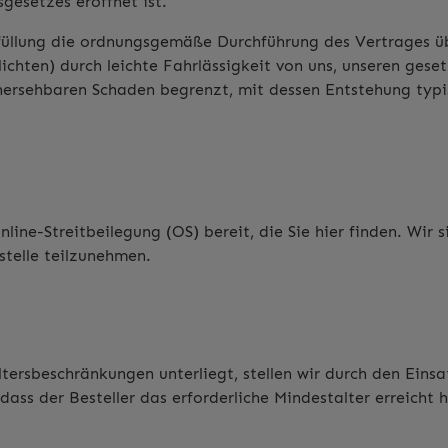
gesetzes eröffnet ist.
rfüllung die ordnungsgemäße Durchführung des Vertrages ü
chten) durch leichte Fahrlässigkeit von uns, unseren gesetz
hersehbaren Schaden begrenzt, mit dessen Entstehung typ
line-Streitbeilegung (OS) bereit, die Sie
hier
finden. Wir s
stelle teilzunehmen.
tersbeschränkungen unterliegt, stellen wir durch den Einsa
 dass der Besteller das erforderliche Mindestalter erreicht 