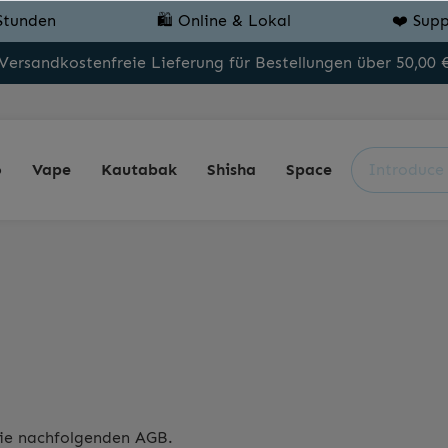
Stunden
🛍️ Online & Lokal
❤️ Supp
Versandkostenfreie Lieferung für Bestellungen über 50,00 
o
Vape
Kautabak
Shisha
Space
 die nachfolgenden AGB.